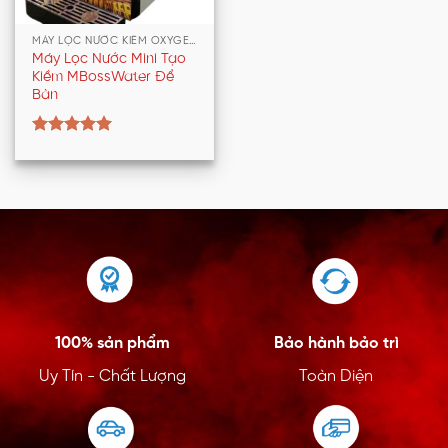
MÁY LỌC NƯỚC KIỀM OXYGEN
Máy Lọc Nước Mini Tạo
Kiềm MBossWater Để
Bàn
Rated
5.00
out of 5
100% sản phẩm
Bảo hành bảo trì
Uy Tín - Chất Lượng
Toàn Diện